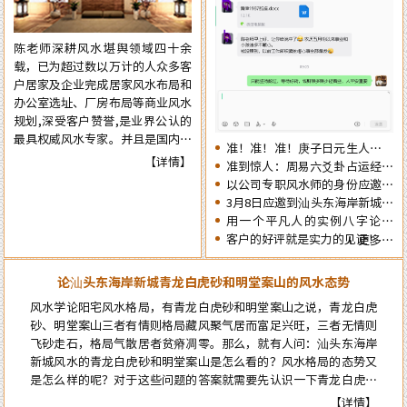
肖生人因命局的不同，运势也各有
争取更大的成就……
不同。为使自己在新的一年里能够
陈老师深耕风水堪舆领域四十余
趋吉避凶行好运，有必要先知先
载，已为超过数以万计的人众多客
觉，提前了解一下2026年十二生
户居家及企业完成居家风水布局和
肖的流年运势情况为未来的一年提
办公室选址、厂房布局等商业风水
前布局，争取更大的成就……
规划,深受客户赞誉,是业界公认的
最具权威风水专家。并且是国内为
准！准！准！庚子日元生人丙午
数不多的资深四柱周易预测师，在
【详情】
流年的运势判断实例：
准到惊人：周易六爻卦占运经典
四十余年的预测生涯中，四柱及周
案例分享
以公司专职风水师的身份应邀出
易预测案例达二、三十万例以上，
席《星橙网络科技公司》成立5
3月8日应邀到汕头东海岸新城为
准确率在98%以上。
周年庆典
朋友的亲戚堪舆住房风水
用一个平凡人的实例八字论断
2026马年的流年运势
客户的好评就是实力的见证！
更多…
论汕头东海岸新城青龙白虎砂和明堂案山的风水态势
风水学论阳宅风水格局，有青龙白虎砂和明堂案山之说，青龙白虎
砂、明堂案山三者有情则格局藏风聚气居而富足兴旺，三者无情则
飞砂走石，格局气散居者贫瘠凋零。那么，就有人问：汕头东海岸
新城风水的青龙白虎砂和明堂案山是怎么看的？风水格局的态势又
是怎么样的呢？对于这些问题的答案就需要先认识一下青龙白虎和
案山的风水概念，自然就能弄明白了…
【详情】