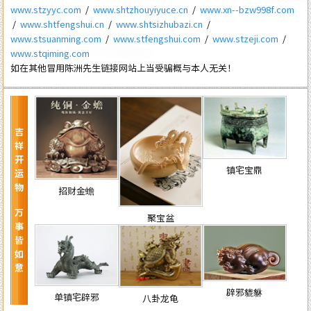
www.stzyyc.com
/
www.shtzhouyiyuce.cn
/
www.xn--bzw998f.com
/
www.shtfengshui.cn
/
www.shtsizhubazi.cn
/
www.stsuanming.com
/
www.stfengshui.com
/
www.stzeji.com
/
www.stqiming.com
如在其他冒用陈洲先生链接网站上当受骗概与本人无关！
吉祥开运物 万事皆如意
镇宅宝鼎
招财金蟾
聚宝盆
辟邪貔貅
单镇宅辟邪
八卦龙龟