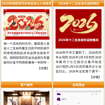
2026年阴阳宅风水修造动土入宅择吉
2026年十二生肖流年运势概论
需知
每一个流年的时光中，都因各人各
自十二生肖所属生日的不同形成不
2026丙午年又要到了，2026农历
同命局而因此流年运势也各有不
年从阳历2026年2月4日农历2025
同。而阴阳宅的宅运也会因为宅基
年腊月十七己酉日立春开始至
座向分金不同而受着每一年的时光
2027阳历2月3日农历腊月廿七癸
气运的不同影响，在阳宅置业建造
【详情】
丑日止。2026年注定是个更不平
和阴宅修造上也有着不一样的风水
常的流年，本年国际形势会更加动
讲究。为使自己在新的一年里能够
【详情】
荡混乱复杂，国内派系斗争逼害严
在阳宅置业建造和阴宅修造的事项
客户案例
选我理由
重，经济更加混乱，行业拢断更加
择吉中做到正确，就需要了解一下
白热化，民营企业压力已至顶端悬
2026年阴阳宅风水修造动土入宅
崖之上。有更多的民营企业被洗牌
择吉的具体要点，为心宜的吉屋修
面临关闭，两极化更加明显。但不
建入宅或阴宅的修造选取到一个能
管怎样，各人有各自的命，十二生
够趋吉避凶的好日辰而做好规划，