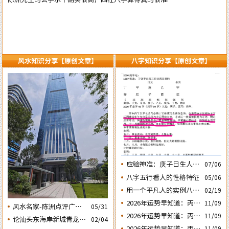
风水知识分享【原创文章】
八字知识分享【原创文章】
应验神准：庚子日生人丙
07/06
午流年运势判断的应验结
八字五行看人的性格特征
05/06
果
用一个平凡人的实例八字
02/19
论断2026马年的流年运势
2026年运势早知道：丙午
11/09
风水名家-陈洲点评广州
05/31
年运势不好的4个出生日
2026年运势早知道：丙午
11/09
广交会芭洲交易中心大楼
论汕头东海岸新城青龙白
02/04
期之四‘庚子’ 日
年运势不好的4个出生日
的风水态势
2026年运势早知道：丙午
11/09