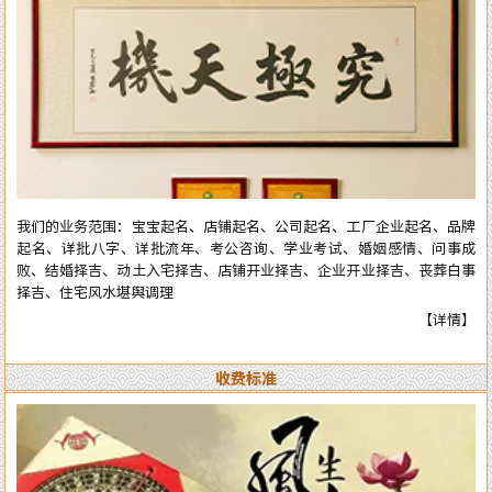
庆择吉等。一生以直言敢断的风格，从不虚言巧语的业德而深受广大各界
人士的高度好评和信赖。时间能证明实力，陈洲先生能够三十多年从业至
今，口碑越来越好，客户越来越多，可想而知陈洲先生的学术修为的高深
程度！ 陈洲先生研究运用易学近四十年、学术上:理论基础高深，博取众
家之长，经验丰富、见解独到、业德高尚。 本公司网站对外服务项目，
全部真人实体进行预测与操作，服务质量绝对精准实用。详情了解可拔打
电话或加微信：15916618178（微信同号），进行咨询了解。
我们的业务范围：宝宝起名、店铺起名、公司起名、工厂企业起名、品牌
起名、详批八字、详批流年、考公咨询、学业考试、婚姻感情、问事成
败、结婚择吉、动土入宅择吉、店铺开业择吉、企业开业择吉、丧葬白事
择吉、住宅风水堪舆调理
【详情】
收费标准