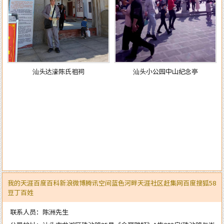
汕头达濠陈氏祖祠
汕头小公园中山纪念亭
我的天涯
百度百科
新浪微博
腾讯空间
蓝色河畔
天涯社区
赶集网
百度
搜狐
58
豆丁
百姓
联系人员：陈洲先生