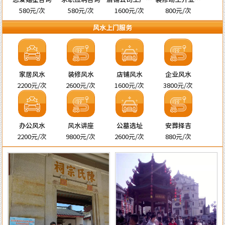
名
宅择吉
580元/次
580元/次
1600元/次
800元/次
风水上门服务
家居风水
装修风水
店铺风水
企业风水
2200元/次
2600元/次
1600元/次
3800元/次
办公风水
风水讲座
公墓选址
安葬择吉
2200元/次
9800元/次
2600元/次
880元/次