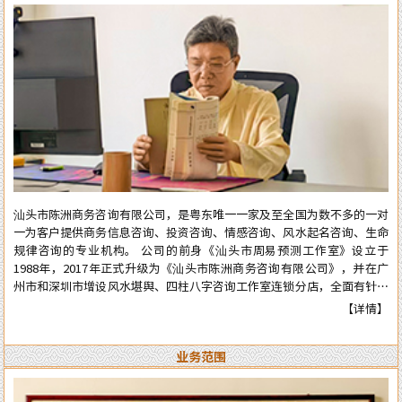
汕头市陈洲商务咨询有限公司，是粤东唯一一家及至全国为数不多的一对
一为客户提供商务信息咨询、投资咨询、情感咨询、风水起名咨询、生命
规律咨询的专业机构。 公司的前身《汕头市周易预测工作室》设立于
1988年，2017年正式升级为《汕头市陈洲商务咨询有限公司》，并在广
州市和深圳市增设风水堪舆、四柱八字咨询工作室连锁分店，全面有针对
性地为在广州市和深圳市工作、生活的广大广州、深圳客户提供咨询服
【详情】
务。 从工作室到公司成立多年来广泛服务于:企业、个人、机构等各类行
业领域，公司对外的服务宗旨是：顾客至上、实在真诚、认真负责、权威
业务范围
可信。近四十年来深得众多新老客户的高度好评和信任。 陈洲先生是三
十年前在汕头市与张克明、胡玉尺名老先生齐名的老牌预测师、风水师。
几十年来专业于四柱八字的预测、周易六爻占卜、风水堪舆调理，各种喜