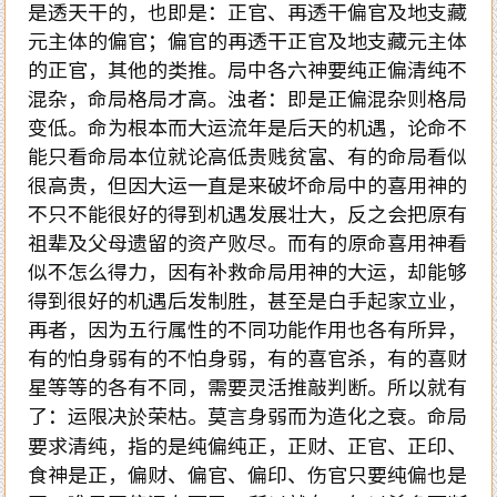
是透天干的，也即是：正官、再透干
偏官及地支藏
元主体的偏官；偏官的再透干正官及地支藏元主体
的正官，其他的类推。局中各六神要纯正偏清纯不
混杂，命局格局才高。浊者：即是正偏混杂则格局
变低。命为根本而大运流年是后天的机遇，论命不
能只看命局本位就论高低贵贱贫富、有的命局看似
很高贵，但因大运一直是来破坏命局中的喜用神的
不只不能很好的得到机遇发展壮大，反之会把原有
祖辈及父母遗留的资产败尽。而有的原命喜用神看
似不怎么得力，因有补救命局用神的大运，却能够
得到很好的机遇后发制胜，甚至是白手起家立业，
再者，因为五行属性的不同功能作用也各有所异，
有的怕身弱有的不怕身弱，有的喜官杀，有的喜财
星等等的各有不同，需要灵活推敲判断。所以就有
了：运限决於荣枯。莫言身弱而为造化之衰。命局
要求清纯，指的是纯偏纯正，正财、正官、正印、
食神是正，偏财、偏官、偏印、伤官只要纯偏也是