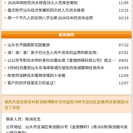
子’ 日
2026年阴阳宅风水修造动土入宅择吉需知
11/09
盘点败坏汕头经济发展的四次处人为风水破局
12/16
用一个平凡人的实例八字论断2026马年的流年运势
02/19
最新案例
汕头长平路国新花园看房
07/22
准！准！准！庚子日元生人丙午流年的运势判断实例：
07/01
以公司专职风水师的身份应邀出席《星橙网络科技公司》成立5
04/01
周年庆典
3月8日应邀到汕头东海岸新城为朋友的亲戚堪舆住房风水
03/09
陈老师深耕风水堪舆领域四十余载
12/09
客户的好评就是实力的见证！
12/07
我的天涯
百度百科
新浪微博
腾讯空间
蓝色河畔
天涯社区
赶集网
百度
搜狐
58
豆丁
百姓
联系人员：陈洲先生
公司地址：汕头市龙湖区珠池路35号《金丽雅轩》1栋203房(珠池路与嵩
山路交界处)