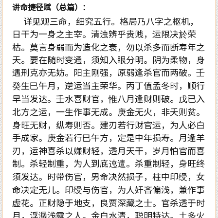
讲命捷径赋（总篇）：
详见观三命，细究五行。格局乃八字之枢机，
日干为一身之主宰。清浊辨乎贵贱，运限决於荣
枯。莫言身弱而为造化之衰，勿以杀多而断寿年之
夭。要在随时变通，须知入眼分明。
阴为柔物，身
遇刑克亦无妨。阳主刚强，原弱逢杀官而两破。
壬
癸生巳午月，逆运当主荣华。丙丁值孟冬时，顺行
早当发达。壬水喜财官，惟八月逢财则破。
戊已入
北方之运，一生作事无成。庚金无火，非夭则贫。
身旺无财，纵寿则否。建刃若行财官运，为人必白
手成家。庚金若行巳午方，定是中年损寿。
月逢羊
刃，运神喜杀以嫌财轻，透月天干，岁月怕官而喜
制。杀轻制重，为人到底迍邅。杀重制轻，身旺终
须发达。
时带伤官，男命决然损子，柱中印绶，女
命决定无儿。印绶与伤官，为人奸吝偏浅，兼作事
虚花。正财隐于地支，良贾深藏之士。官杀透于时
月，浮潺浅露之人。金白水清，聪明特达。土多火