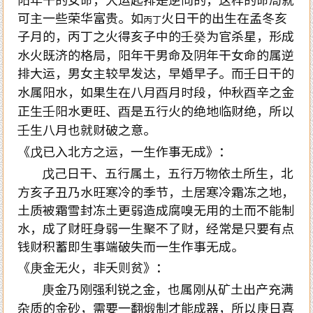
可主一些荣华富贵。如
火日干的出生在孟冬亥
丙丁
子月的，丙丁之火得亥子中的壬癸为官杀星，形成
水火既济的格局，阳年干男命及阴年干女命的属逆
排大运，男女主较早发达，早婚早子。而壬日干的
水属阳水，如果生在八月酉月时段，仲秋酉辛之金
正生壬阳水更旺、酉是五行火的绝地临财绝，所以
壬生八月也就财破之意。
《戊已入北方之运，
一生作事无成》：
戊己日干、五行属土，五行万物依土所生，北
方亥子丑乃水旺寒冷的季节，土居寒冷霜冻之地，
土质被霜雪封冻土更弱造成腐嗅无用的土而不能制
水，成了财旺身弱一生聚不了财，经常是只要有点
钱财积蓄即生事端破失而一生作事无成。
《庚金无火，非夭则贫》：
庚金乃刚强利锐之金，也属刚从矿土出产充满
杂质的金砂，需要一翻煅制才能成器，所以庚日喜