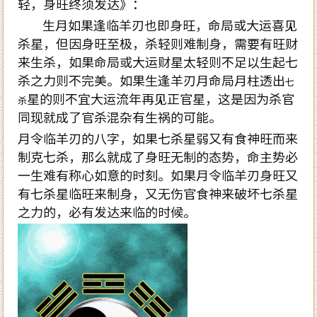
轻，身旺终须发达》：
生月如果逢临羊刃也即身旺，命局或大运喜见
杀星，但因身旺至极，杀轻则难制身，需要有旺财
来生杀，如果命局或大运财星太轻则不足以生起七
杀之力则不完美。如果生逢羊刃月命局月柱透出
七
星的则不宜大运流年再见正官星，这是因为杀官
杀
同现就成了官杀混杂有生祸的可能。
月令临羊刃的八字，如果七杀星弱又有食神旺而来
制克七杀，那么就成了身旺无制的态势，命主势必
一生难有称心如意的时刻。如果月令临羊刃身旺又
有七杀星临旺来制身，又无伤官食神来破坏七杀星
之力的，必有发达来临的时候。