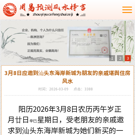
1
2
3
3月8日应邀到汕头东海岸新城为朋友的亲戚堪舆住房
风水
时间：2026-03-09
点击：3388
阳历
2026
年
3
月
8
日农历丙午岁正
月廿日
星期日，受老朋友的亲戚邀
辛巳
求到汕头东海岸新城为她们新买的一