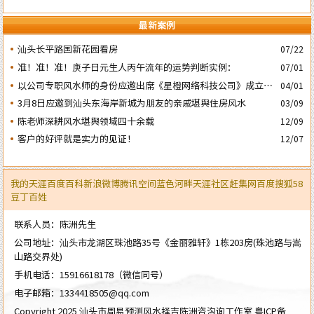
最新案例
汕头长平路国新花园看房
07/22
准！准！准！庚子日元生人丙午流年的运势判断实例：
07/01
以公司专职风水师的身份应邀出席《星橙网络科技公司》成立5
04/01
周年庆典
3月8日应邀到汕头东海岸新城为朋友的亲戚堪舆住房风水
03/09
陈老师深耕风水堪舆领域四十余载
12/09
客户的好评就是实力的见证！
12/07
我的天涯
百度百科
新浪微博
腾讯空间
蓝色河畔
天涯社区
赶集网
百度
搜狐
58
豆丁
百姓
联系人员：陈洲先生
公司地址：汕头市龙湖区珠池路35号《金丽雅轩》1栋203房(珠池路与嵩
山路交界处)
手机电话：
15916618178
（微信同号）
电子邮箱：
1334418505@qq.com
Copyright 2025 汕头市周易预测风水择吉陈洲咨沟询工作室
粤ICP备