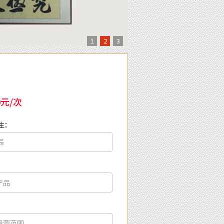
1
2
3
0元/次
生：
：