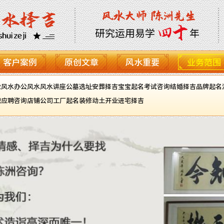
客户案例
原创文章
风水重要
业务范围
业风水
办公风水
风水讲座
公墓选址
安葬择吉
宝宝起名
考试咨询
结婚择吉
品牌起名
职应聘咨询
店铺公司工厂起名
装修动土开业进宅择吉