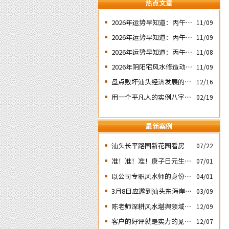
热点文章
2026年运势早知道：丙午年
11/09
运势不好的4个出生日期之
2026年运势早知道：丙午年
11/09
二‘壬子’ 日
运势不好的4个出生日期之
2026年运势早知道：丙午年
11/08
四‘庚子’ 日
运势不好的4个日期出生人
2026年阴阳宅风水修造动土
11/09
之一‘戊子’ 日
入宅择吉需知
盘点败坏汕头经济发展的四
12/16
次处人为风水破局
用一个平凡人的实例八字论
02/19
断2026马年的流年运势
最新案例
汕头长平路国新花园看房
07/22
准！准！准！庚子日元生人
07/01
丙午流年的运势判断实例：
以公司专职风水师的身份应
04/01
邀出席《星橙网络科技公
3月8日应邀到汕头东海岸新
03/09
司》成立5周年庆典
城为朋友的亲戚堪舆住房风
陈老师深耕风水堪舆领域四
12/09
水
十余载
客户的好评就是实力的见
12/07