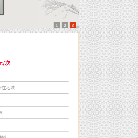
1
2
3
元/次