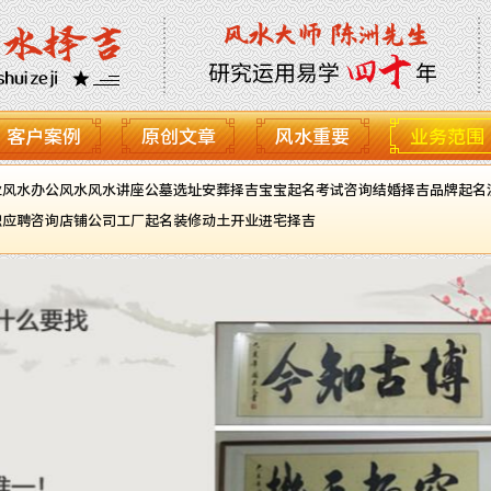
客户案例
原创文章
风水重要
业务范围
业风水
办公风水
风水讲座
公墓选址
安葬择吉
宝宝起名
考试咨询
结婚择吉
品牌起名
职应聘咨询
店铺公司工厂起名
装修动土开业进宅择吉