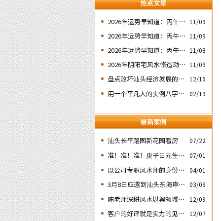
热点文章
2026年运势早知道：丙午年
11/09
运势不好的4个出生日期之
2026年运势早知道：丙午年
11/09
二‘壬子’ 日
运势不好的4个出生日期之
2026年运势早知道：丙午年
11/08
四‘庚子’ 日
运势不好的4个日期出生人
2026年阴阳宅风水修造动土
11/09
之一‘戊子’ 日
入宅择吉需知
盘点败坏汕头经济发展的四
12/16
次处人为风水破局
用一个平凡人的实例八字论
02/19
断2026马年的流年运势
最新案例
汕头长平路国新花园看房
07/22
准！准！准！庚子日元生人
07/01
丙午流年的运势判断实例：
以公司专职风水师的身份应
04/01
邀出席《星橙网络科技公
3月8日应邀到汕头东海岸新
03/09
司》成立5周年庆典
城为朋友的亲戚堪舆住房风
陈老师深耕风水堪舆领域四
12/09
水
十余载
客户的好评就是实力的见
12/07