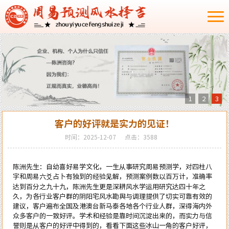
1
2
3
客户的好评就是实力的见证！
时间：2025-12-07
点击：3588
陈洲先生：自幼喜好
易学
文化，一生从事研究周易预测学，对
四柱八
字
和
周易六爻
占卜有独到的经验见解，预测案例数以百万计，准确率
达到百分之九十九，陈洲先生更是深耕
风水
学运用研究达四十年之
久，为各行业客户群的阴阳宅
风水勘舆
与调理提供了切实可靠有效的
建议，客户遍布全国及港澳台新马泰各地各个行业人群，深得海内外
众多客户的一致好评。学术和经验是靠时间沉淀出来的，而实力与信
誉则是从客户的好评中得到的，看看下面这些冰山一角的客户好评，