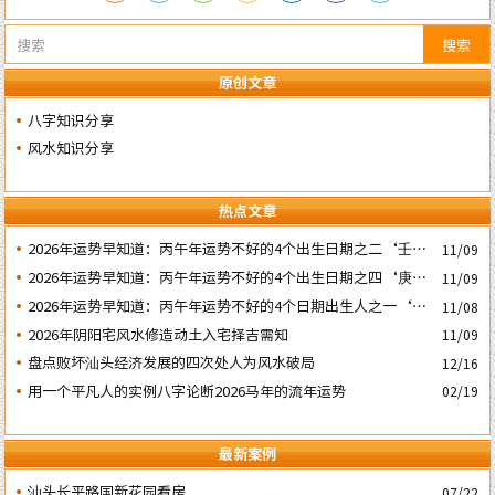
搜索
原创文章
八字知识分享
风水知识分享
热点文章
2026年运势早知道：丙午年运势不好的4个出生日期之二‘壬子’
11/09
日
2026年运势早知道：丙午年运势不好的4个出生日期之四‘庚子’
11/09
日
2026年运势早知道：丙午年运势不好的4个日期出生人之一‘戊
11/08
子’ 日
2026年阴阳宅风水修造动土入宅择吉需知
11/09
盘点败坏汕头经济发展的四次处人为风水破局
12/16
用一个平凡人的实例八字论断2026马年的流年运势
02/19
最新案例
汕头长平路国新花园看房
07/22