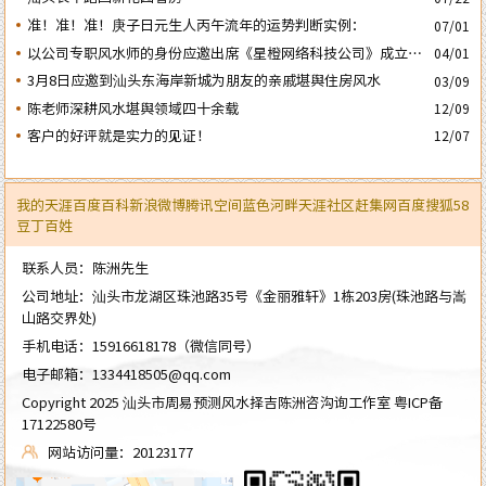
准！准！准！庚子日元生人丙午流年的运势判断实例：
07/01
以公司专职风水师的身份应邀出席《星橙网络科技公司》成立5
04/01
周年庆典
3月8日应邀到汕头东海岸新城为朋友的亲戚堪舆住房风水
03/09
陈老师深耕风水堪舆领域四十余载
12/09
客户的好评就是实力的见证！
12/07
我的天涯
百度百科
新浪微博
腾讯空间
蓝色河畔
天涯社区
赶集网
百度
搜狐
58
豆丁
百姓
联系人员：陈洲先生
公司地址：汕头市龙湖区珠池路35号《金丽雅轩》1栋203房(珠池路与嵩
山路交界处)
手机电话：
15916618178
（微信同号）
电子邮箱：
1334418505@qq.com
Copyright 2025 汕头市周易预测风水择吉陈洲咨沟询工作室
粤ICP备
17122580号
网站访问量：20123177