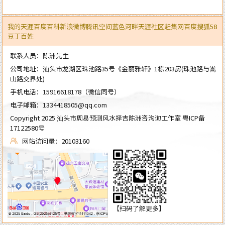
我的天涯
百度百科
新浪微博
腾讯空间
蓝色河畔
天涯社区
赶集网
百度
搜狐
58
豆丁
百姓
联系人员：陈洲先生
公司地址：汕头市龙湖区珠池路35号《金丽雅轩》1栋203房(珠池路与嵩
山路交界处)
手机电话：
15916618178
（微信同号）
电子邮箱：
1334418505@qq.com
Copyright 2025 汕头市周易预测风水择吉陈洲咨沟询工作室
粤ICP备
17122580号
网站访问量：20103160
【扫码了解更多】