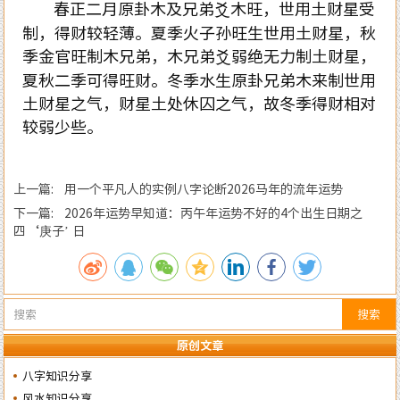
春正二月原卦木及兄弟爻木旺，世用土财星受
制，得财较轻薄。夏季火子孙旺生世用土财星，秋
季金官旺制木兄弟，木兄弟爻弱绝无力制土财星，
夏秋二季可得旺财。冬季水生原卦兄弟木来制世用
土财星之气，财星土处休囚之气，故冬季得财相对
较弱少些。
上一篇: 用一个平凡人的实例八字论断2026马年的流年运势
下一篇: 2026年运势早知道：丙午年运势不好的4个出生日期之
四‘庚子’ 日
搜索
原创文章
八字知识分享
风水知识分享