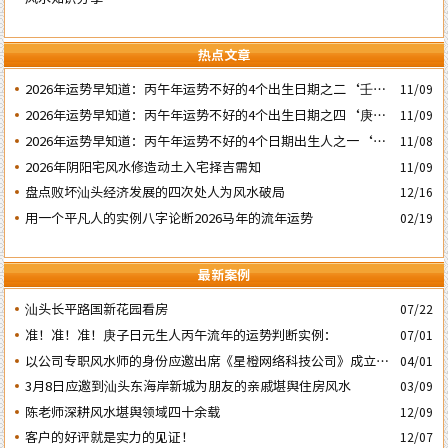
热点文章
2026年运势早知道：丙午年运势不好的4个出生日期之二‘壬子’
11/09
日
2026年运势早知道：丙午年运势不好的4个出生日期之四‘庚子’
11/09
日
2026年运势早知道：丙午年运势不好的4个日期出生人之一‘戊
11/08
子’ 日
2026年阴阳宅风水修造动土入宅择吉需知
11/09
盘点败坏汕头经济发展的四次处人为风水破局
12/16
用一个平凡人的实例八字论断2026马年的流年运势
02/19
最新案例
汕头长平路国新花园看房
07/22
准！准！准！庚子日元生人丙午流年的运势判断实例：
07/01
以公司专职风水师的身份应邀出席《星橙网络科技公司》成立5
04/01
周年庆典
3月8日应邀到汕头东海岸新城为朋友的亲戚堪舆住房风水
03/09
陈老师深耕风水堪舆领域四十余载
12/09
客户的好评就是实力的见证！
12/07