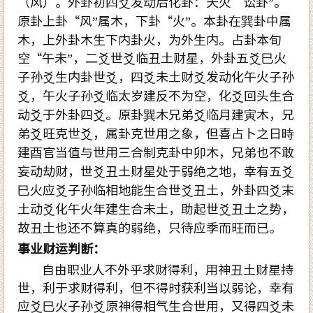
（风）。外卦初四爻发动后化卦：天火“讼卦”。
原卦上卦“风”属木，下卦“火”。本卦在
巽卦
中属
木，上外卦木生下内卦火，为外生内。占卦本旬
空“午未”，
二爻
世爻临丑土财星，外卦五爻巳火
子孙爻生内卦世爻，四爻未土财爻发动化午火子孙
爻，午火子孙爻临太岁建反不为空，化爻回头生合
动爻于外卦四爻。原卦巽木兄弟爻临月建寅木，兄
弟爻旺克世爻，属卦克世用之象，但喜占卜之日時
建酉官当值与世用三合制克卦中卯木，兄弟也不敢
妄动劫财，世爻丑土财星处于弱绝之地，幸有五爻
巳火应爻子孙临相地能生合世爻丑土，外卦四爻末
土动爻化午火年建生合未土，助起世爻丑土之势，
故丑土也还不算真的弱绝，只待应季而旺而已。
事业财运判断：
自由职业人不外乎求财得利，用神丑土财星持
世，利于求财得利，但不得时获利当以弱论，幸有
应爻巳火子孙爻原神得相气生合世用，又得四爻未