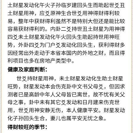
土财星发动化午火子孙临岁建回头生而助起世爻丑
土财星用神，应爻原神生合世爻用神得财得利较
易，整年中获财得利虽然不是特别大但还是能比较
容易获财得利的。内卦二爻持世丑土财星为用神得
四爻未土财星发动化午火回头生助起持世用神旺
势，外卦四爻为门户爻发动化回头生，获利得财多
因经常出外走动于本省本国内的外地之财，而且得
利项目也多在房地产类型中。
健康及家庭判断：
世爻持财星用神，未土财星发动化生助土财星
旺势，财星发动本会伤克卦中文书父母爻，但因求
测者已是高龄中年人父母皆已离世，故不忧有关父
母之事，卦中未有其它爻发动和日月建来伤克世
用，世爻用神安静无伤，本人健康平安。财星发动
化子孙回头生合，妻儿也属平安无忧之象。
得财较旺的季节：