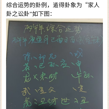
综合运势的卦例，遁得卦象为“家人
卦之讼卦”如下图：