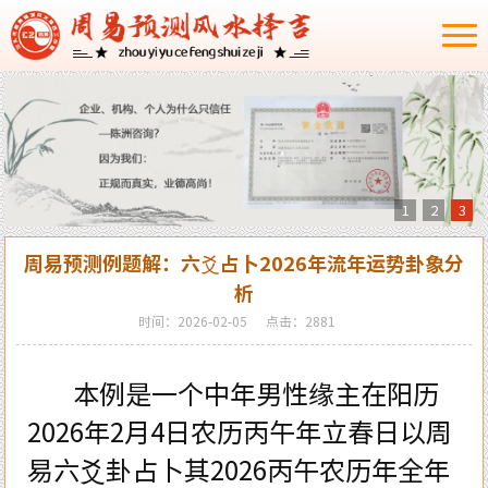
1
2
3
周易预测例题解：六爻占卜2026年流年运势卦象分
析
时间：2026-02-05
点击：2881
本例是一个中年男性缘主在阳历
2026年2月4日农历
丙午
年立春日以
周
易六爻卦
占卜其2026丙午农历年全年