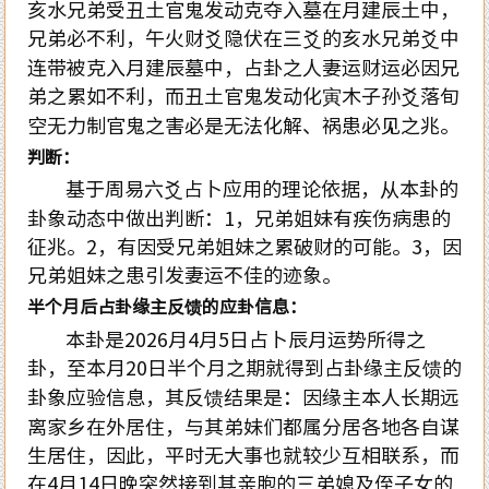
亥水兄弟受丑土官鬼发动克夺入墓在月建辰土中，
兄弟必不利，午火财爻隐伏在三爻的亥水兄弟爻中
连带被克入月建辰墓中，占卦之人妻运财运必因兄
弟之累如不利，而丑土官鬼发动化寅木子孙爻落旬
空无力制官鬼之害必是无法化解、祸患必见之兆。
判断：
基于周易六爻占卜应用的理论依据，从本卦的
卦象动态中做出判断：
1
，兄弟姐妹有疾伤病患的
征兆。
2
，有因受兄弟姐妹之累破财的可能。
3
，因
兄弟姐妹之患引发妻运不佳的迹象。
半个月后占卦缘主反馈的应卦信息：
本卦是
2026
月
4
月
5
日占卜辰月运势所得之
卦，至本月
20
日半个月之期就得到占卦缘主反馈的
卦象应验信息，其反馈结果是：因缘主本人长期远
离家乡在外居住，与其弟妹们都属分居各地各自谋
生居住，因此，平时无大事也就较少互相联系，而
在
4
月
14
日晚突然接到其亲胞的三弟媳及侄子女的