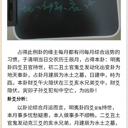
占得此例卦的缘主每月都有问每月综合运势的
习惯，于清明当日交农历壬辰月，占得本卦：明夷
卦四爻丑官持世，初二丑土官鬼爻发动化出变卦为
地天泰卦，占卦月建辰为水土之墓，日建申，時为
酉。本卦财爻午火隐伏在三爻亥水兄弟爻中，财爻
隐伏，寅卯子孙爻犯旬中空亡，为凶卦！
卦爻分析：
以卦论综合月运而言，明夷卦四爻
持世，
官鬼
本月事多忧愁疑患，本人做事多不顺畅。二爻丑土
官鬼发动克三爻的亥水兄弟，月建辰为水土之墓，