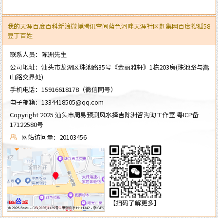
我的天涯
百度百科
新浪微博
腾讯空间
蓝色河畔
天涯社区
赶集网
百度
搜狐
58
豆丁
百姓
联系人员：陈洲先生
公司地址：汕头市龙湖区珠池路35号《金丽雅轩》1栋203房(珠池路与嵩
山路交界处)
手机电话：
15916618178
（微信同号）
电子邮箱：
1334418505@qq.com
Copyright 2025 汕头市周易预测风水择吉陈洲咨沟询工作室
粤ICP备
17122580号
网站访问量：20103456
【扫码了解更多】