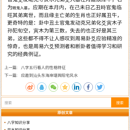
为
，应期在本月内，在己未日乙丑時官鬼临
随鬼入墓
旺其弟离世，而且缘主亡弟的生肖也正好属丑牛，
更奇特的是：卦中丑土官鬼发动克兄弟化爻寅木子
孙犯旬空，寅木为第三数，失去的也正好是其三
弟，这些都不得不让人感叹到周易卦爻应验精准的
惊奇，也是周易六爻预测者和断卦者值得学习和研
究的经典例证。
上一篇: 八字五行看人的性格特征
下一篇: 应邀到汕头东海岸堪舆阳宅风水
搜索
原创文章
八字知识分享
风水知识分享