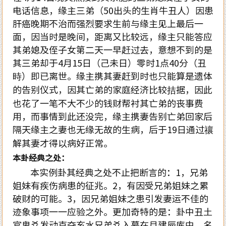
电话信息，缘主三弟（
50
出头的生肖牛丑人）因患
肝癌晚期不治而强烈要求生前与缘主见上最后一
面，因当时是晚间，距离又比较远，缘主只能答应
其弟媳及侄子女第二天一早赶过去，意想不到的是
其三弟却于
4
月
15
日（己未日）零时
1
点
40
分（丑
時）即已离世。缘主携其妻赶到时也只能算是遗体
的告别仪式，因其亡弟的家庭经济比较拮据，因此
也花了一笔不大不少的钱财帮衬其亡弟的丧事费
用，而事情到此还没完，缘主携妻告别亡弟回家后
隔天缘主之妻也无缘无故的生病，后于
19
日通过禳
解其妻才得以病好正常。
本卦经典之处：
本实例卦其经典之处不止把断言的：
1
，兄弟
姐妹有疾伤病患的征兆。
2
，有因受兄弟姐妹之累
破财的可能。
3
，因兄弟姐妹之患引发妻运不佳的
迹象事项一一应验之外。更加奇特的是：卦中丑土
官鬼爻发动克夺亥水兄弟爻入墓在月建辰库中，名