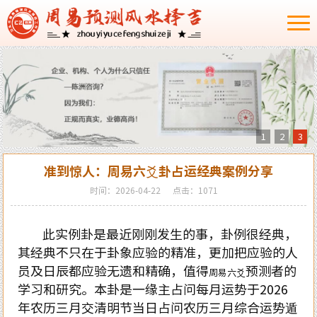
1
2
3
准到惊人：周易六爻卦占运经典案例分享
时间：2026-04-22
点击：1071
此实例卦是最近刚刚发生的事，卦例很经典，
其经典不只在于卦象应验的精准，更加把应验的人
员及日辰都应验无遗和精确，值得
预测者的
周易六爻
学习和研究。本卦是一缘主占问每月运势于
2026
年农历三月交清明节当日占问农历三月综合运势遁