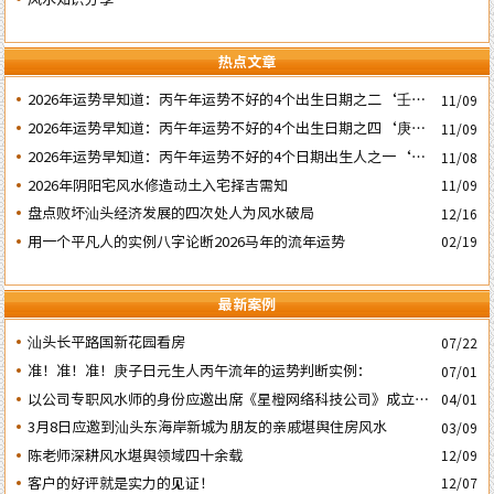
热点文章
2026年运势早知道：丙午年运势不好的4个出生日期之二‘壬子’
11/09
日
2026年运势早知道：丙午年运势不好的4个出生日期之四‘庚子’
11/09
日
2026年运势早知道：丙午年运势不好的4个日期出生人之一‘戊
11/08
子’ 日
2026年阴阳宅风水修造动土入宅择吉需知
11/09
盘点败坏汕头经济发展的四次处人为风水破局
12/16
用一个平凡人的实例八字论断2026马年的流年运势
02/19
最新案例
汕头长平路国新花园看房
07/22
准！准！准！庚子日元生人丙午流年的运势判断实例：
07/01
以公司专职风水师的身份应邀出席《星橙网络科技公司》成立5
04/01
周年庆典
3月8日应邀到汕头东海岸新城为朋友的亲戚堪舆住房风水
03/09
陈老师深耕风水堪舆领域四十余载
12/09
客户的好评就是实力的见证！
12/07